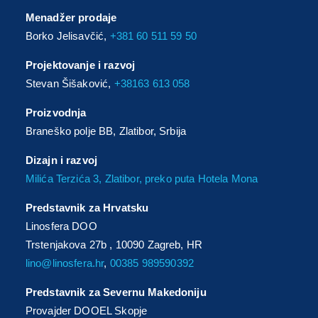
Menadžer prodaje
Borko Jelisavčić,
+381 60 511 59 50
Projektovanje i razvoj
Stevan Šišaković,
+38163 613 058
Proizvodnja
Braneško polje BB, Zlatibor, Srbija
Dizajn i razvoj
Milića Terzića 3, Zlatibor, preko puta Hotela Mona
Predstavnik za Hrvatsku
Linosfera DOO
Trstenjakova 27b , 10090 Zagreb, HR
lino@linosfera.hr
,
00385 989590392
Predstavnik za Severnu Makedoniju
Provajder DOOEL Skopje