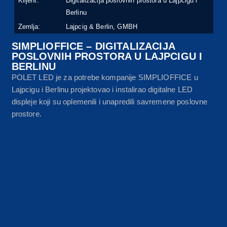
Klijent:
Digitalizacija poslovnih prostora u Lajpcigu i
Berlinu
Zemlja:
Lajpcig & Berlin, GMBH
SIMPLIOFFICE – DIGITALIZACIJA
POSLOVNIH PROSTORA U LAJPCIGU I
BERLINU
POLET LED je za potrebe kompanije SIMPLIOFFICE u
Lajpcigu i Berlinu projektovao i instalirao digitalne LED
displeje koji su oplemenili i unapredili savremene poslovne
prostore.