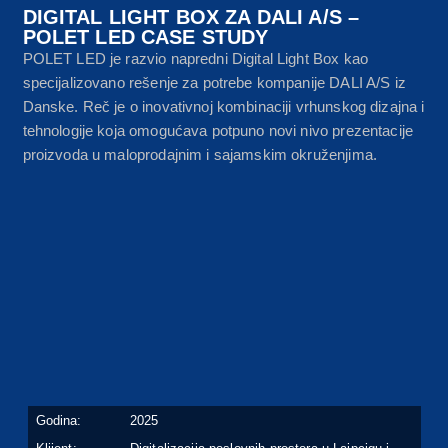
DIGITAL LIGHT BOX ZA DALI A/S –
POLET LED CASE STUDY
POLET LED je razvio napredni Digital Light Box kao
specijalizovano rešenje za potrebe kompanije DALI A/S iz
Danske. Reč je o inovativnoj kombinaciji vrhunskog dizajna i
tehnologije koja omogućava potpuno novi nivo prezentacije
proizvoda u maloprodajnim i sajamskim okruženjima.
Godina:
2025