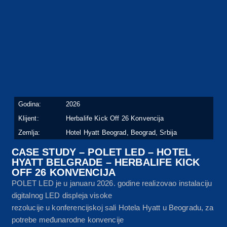
Godina:
2026
Klijent:
Herbalife Kick Off 26 Konvencija
Zemlja:
Hotel Hyatt Beograd, Beograd, Srbija
CASE STUDY – POLET LED – HOTEL
HYATT BELGRADE – HERBALIFE KICK
OFF 26 KONVENCIJA
POLET LED je u januaru 2026. godine realizovao instalaciju
digitalnog LED displeja visoke
rezolucije u konferencijskoj sali Hotela Hyatt u Beogradu, za
potrebe međunarodne konvencije