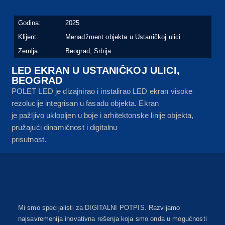
Godina:
2025
Klijent:
Menadžment objekta u Ustaničkoj ulici
Zemlja:
Beograd, Srbija
LED EKRAN U USTANIČKOJ ULICI,
BEOGRAD
POLET LED je dizajnirao i instalirao LED ekran visoke
rezolucije integrisan u fasadu objekta. Ekran
je pažljivo uklopljen u boje i arhitektonske linije objekta,
pružajući dinamičnost i digitalnu
prisutnost.
Mi smo specijalisti za DIGITALNI POTPIS. Razvijamo
najsavremenija inovativna rešenja koja smo onda u mogućnosti