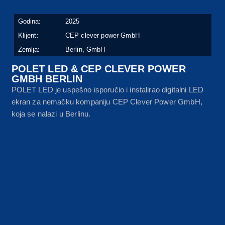
Godina:
2025
Klijent:
CEP clever power GmbH
Zemlja:
Berlin, GmbH
POLET LED & CEP CLEVER POWER
GMBH BERLIN
POLET LED je uspešno isporučio i instalirao digitalni LED
ekran za nemačku kompaniju CEP Clever Power GmbH,
koja se nalazi u Berlinu.