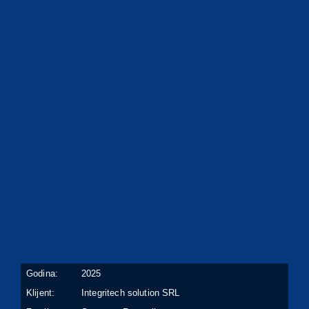
Godina:
2025
Klijent:
Integritech solution SRL