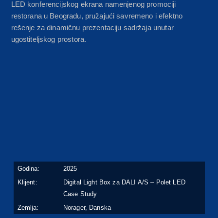
LED konferencijskog ekrana namenjenog promociji
restorana u Beogradu, pružajući savremeno i efektno
rešenje za dinamičnu prezentaciju sadržaja unutar
ugostiteljskog prostora.
Godina:
2025
Klijent:
Digital Light Box za DALI A/S – Polet LED
Case Study
Zemlja:
Norager, Danska