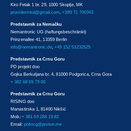
Kiro Fetak 1 br. 29, 1000 Skoplje, MK
providermkd@gmail.com
,
+389 71 700343
Predstavnik za Nemačku
Nemantronic UG (haftungsbeschränkt)
Prinzenallee 41, 13359 Berlin
info@nemantronic.de
,
+49 152 53232525
Predstavnik za Crnu Goru
PD projekt doo
Gojka Berkuljana br. 4, 81000 Podgorica, Crna Gora
+ 382 68 69 79 00
Predstavnik za Crnu Goru
RISING doo
Manastirska 1, 81400 Nikšić
Mob.:
+ 381 69 288 19 82
Email:
polincg@proton.me