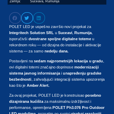
Zemlja:
Suceava, Rumunija
POLET LED je uspešno završio novi projekat za
Integritech Solution SRL
u
Suceavi
,
Rumunija
,
isporučivši
dvostrane spoljne digitalne toteme
u
rekordnom roku — od dizajna do instalacije i aktivacije
sistema — za samo
nedelju dana.
Postavljeni na
sedam najprometnijih lokacija u gradu
,
ovi digitalni totemi značajno doprinose
modernizaciji
sistema javnog informisanja
i
unapređenju gradske
bezbednosti
, zahvaljujući integraciji sistema upozorenja
kao što je
Amber Alert.
Za ovaj projekat, POLET LED je konstruisao
posebno
dizajnirana kućišta
za maksimalnu izdržljivost i
performanse, opremljena
POLET Ph3.076 Pro Outdoor
LED modulima
, poznatim po svojoj
visokoj rezoluciji,