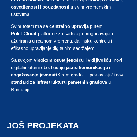
osvetljenosti
i
pouzdanosti
u svim vremenskim
uslovima.
Svim totemima se
centralno upravlja
putem
Polet.Cloud
platforme za sadržaj, omogućavajući
ažuriranja u realnom vremenu, daljinsku kontrolu i
efikasno upravljanje digitalnim sadržajem.
Sa svojom
visokom osvetljenošću i vidljivošću
, novi
digitalni totemi obezbeđuju
jasnu komunikaciju i
angažovanje javnosti
širom grada — postavljajući novi
standard za
infrastrukturu pametnih gradova
u
Rumuniji.
JOŠ PROJEKATA