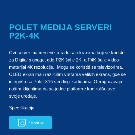
POLET MEDIJA SERVERI
P2K-4K
Ovi serveri namenjeni su radu sa ekranima koji se koriste
za Digital signage, gde P2K šalje 2K, a P4K šalje video-
materijal 4K rezolucije. Mogu se koristiti sa televizorima,
OLED ekranima i različitim vrstama velikih ekrana, gde se
integrišu sa Polet X16 sending-karticama. Omogućavaju
našim klijentima da sa jedne platforme kontrolišu sve
svoje uređaje.
Specifikacija
Preview