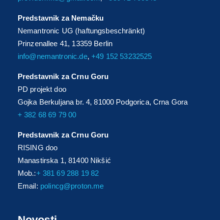
Predstavnik za Nemačku
Nemantronic UG (haftungsbeschränkt)
Prinzenallee 41, 13359 Berlin
info@nemantronic.de
,
+49 152 53232525
Predstavnik za Crnu Goru
PD projekt doo
Gojka Berkuljana br. 4, 81000 Podgorica, Crna Gora
+ 382 68 69 79 00
Predstavnik za Crnu Goru
RISING doo
Manastirska 1, 81400 Nikšić
Mob.:
+ 381 69 288 19 82
Email:
polincg@proton.me
Novosti