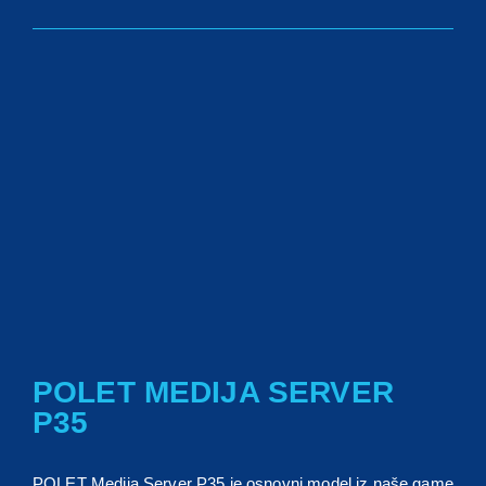
POLET MEDIJA SERVER
P35
POLET Medija Server P35 je osnovni model iz naše game