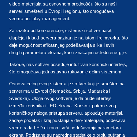
video-materijala sa osnovnom prednošću što su naši
serveri smešteni u Evropi i regionu, što omogućava
veoma brz play-management.
Za razliku od konkurencije, sistemski softver naših
displeja i klaud-servera baziran je na istom frejmvorku, što
daje mogućnost efikasnijeg podešavanja slike i svih
drugih parametara ekrana, kao i značajnu uštedu energije.
Takođe, naš softver poseduje intuitivan korisnički interfejs,
što omogućava jednostavno rukovanje celim sistemom.
Osnova celog ovog sistema je softver koji je smešten na
serverima u Evropi (Nemačka, Srbija, Mađarska i
Švedska). Uloga ovog softvera je da bude interfejs
između korisnika i LED ekrana. Korisnik putem svog
korisničkog naloga pristupa serveru, aplouduje materijal,
zadaje početak i kraj puštanja video-materijala, podešava
vreme rada LED ekrana i vrši podešavanja parametara
ekrana. Podržane su napredne statistike o broju puštanja