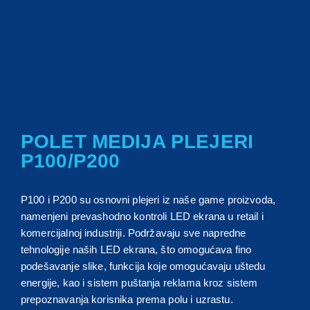
POLET MEDIJA PLEJERI
P100/P200
P100 i P200 su osnovni plejeri iz naše game proizvoda,
namenjeni prevashodno kontroli LED ekrana u retail i
komercijalnoj industriji. Podržavaju sve napredne
tehnologije naših LED ekrana, što omogućava fino
podešavanje slike, funkcija koje omogućavaju uštedu
energije, kao i sistem puštanja reklama kroz sistem
prepoznavanja korisnika prema polu i uzrastu.