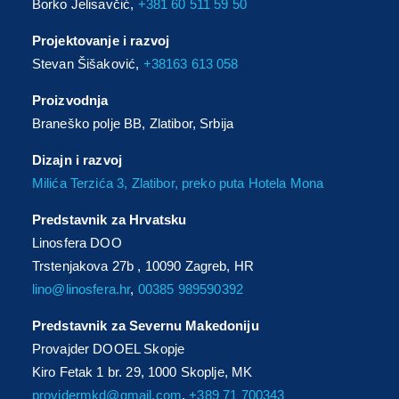
Borko Jelisavčić,
+381 60 511 59 50
Projektovanje i razvoj
Stevan Šišaković,
+38163 613 058
Proizvodnja
Braneško polje BB, Zlatibor, Srbija
Dizajn i razvoj
Milića Terzića 3, Zlatibor, preko puta Hotela Mona
Predstavnik za Hrvatsku
Linosfera DOO
Trstenjakova 27b , 10090 Zagreb, HR
lino@linosfera.hr
,
00385 989590392
Predstavnik za Severnu Makedoniju
Provajder DOOEL Skopje
Kiro Fetak 1 br. 29, 1000 Skoplje, MK
providermkd@gmail.com
,
+389 71 700343