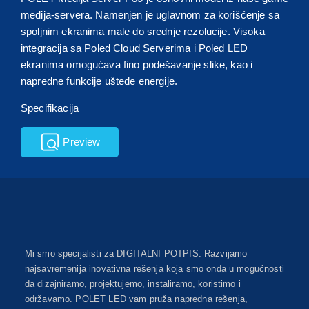
medija-servera. Namenjen je uglavnom za korišćenje sa
spoljnim ekranima male do srednje rezolucije. Visoka
integracija sa Poled Cloud Serverima i Poled LED
ekranima omogućava fino podešavanje slike, kao i
napredne funkcije uštede energije.
Specifikacija
Preview
Mi smo specijalisti za DIGITALNI POTPIS. Razvijamo
najsavremenija inovativna rešenja koja smo onda u mogućnosti
da dizajniramo, projektujemo, instaliramo, koristimo i
održavamo. POLET LED vam pruža napredna rešenja,