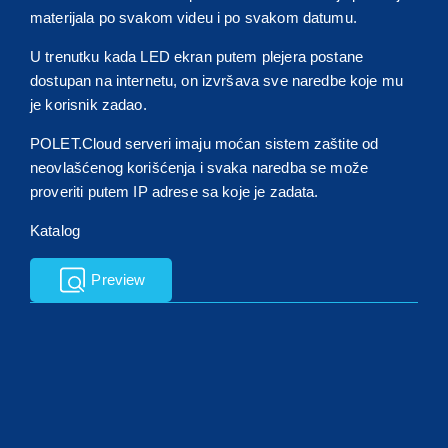
materijala po svakom videu i po svakom datumu.
U trenutku kada LED ekran putem plejera postane
dostupan na internetu, on izvršava sve naredbe koje mu
je korisnik zadao.
POLET.Cloud serveri imaju moćan sistem zaštite od
neovlašćenog korišćenja i svaka naredba se može
proveriti putem IP adrese sa koje je zadata.
Katalog
Preview