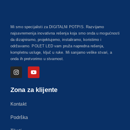
Mi smo specijalisti za DIGITALNI POTPIS. Razvijamo
najsavremenija inovativna rešenja koja smo onda u mogućnosti
da dizajniramo, projektujemo, instaliramo, koristimo i
održavamo. POLET LED vam pruža napredna rešenja,
kompletnu usluge, ključ u ruke. Mi sanjamo velike stvari, a
onda ih pretvorimo u stvarnost.
Zona za klijente
Kontakt
Podrška