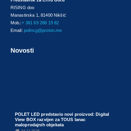
RISING doo
Manastirska 1, 81400 Nikšić
Mob.:
+ 381 69 288 19 82
Email:
polincg@proton.me
Novosti
POLET LED predstavio novi proizvod: Digital
View BOX razvijen za TOUS lanac
maloprodajnih objekata
•
24.11.2025.