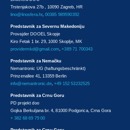
Trstenjakova 27b , 10090 Zagreb, HR
lino@linosfera.hr
,
00385 989590392
Predstavnik za Severnu Makedoniju
Provajder DOOEL Skopje
Kiro Fetak 1 br. 29, 1000 Skoplje, MK
providermkd@gmail.com
,
+389 71 700343
Predstavnik za Nemačku
Nemantronic UG (haftungsbeschränkt)
Prinzenallee 41, 13359 Berlin
info@nemantronic.de
,
+49 152 53232525
Predstavnik za Crnu Goru
PD projekt doo
Gojka Berkuljana br. 4, 81000 Podgorica, Crna Gora
+ 382 68 69 79 00
Predstavnik za Crnu Goru