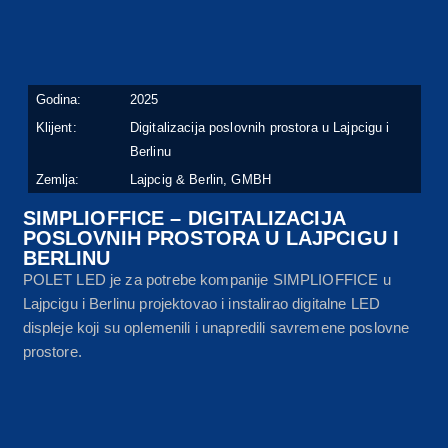
Godina:
2025
Klijent:
Digitalizacija poslovnih prostora u Lajpcigu i
Berlinu
Zemlja:
Lajpcig & Berlin, GMBH
SIMPLIOFFICE – DIGITALIZACIJA
POSLOVNIH PROSTORA U LAJPCIGU I
BERLINU
POLET LED je za potrebe kompanije SIMPLIOFFICE u
Lajpcigu i Berlinu projektovao i instalirao digitalne LED
displeje koji su oplemenili i unapredili savremene poslovne
prostore.