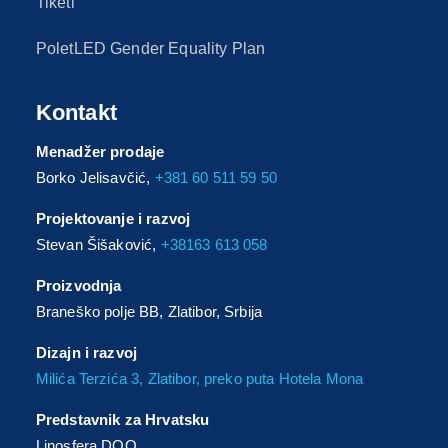
Tiketi
PoletLED Gender Equality Plan
Kontakt
Menadžer prodaje
Borko Jelisavčić,
+381 60 511 59 50
Projektovanje i razvoj
Stevan Šišaković,
+38163 613 058
Proizvodnja
Braneško polje BB, Zlatibor, Srbija
Dizajn i razvoj
Milića Terzića 3, Zlatibor, preko puta Hotela Mona
Predstavnik za Hrvatsku
Linosfera DOO