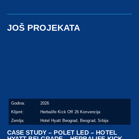
JOŠ PROJEKATA
Godina:
2026
Klijent:
Herbalife Kick Off 26 Konvencija
Zemlja:
Hotel Hyatt Beograd, Beograd, Srbija
CASE STUDY – POLET LED – HOTEL
HYATT BELGRADE – HERBALIFE KICK