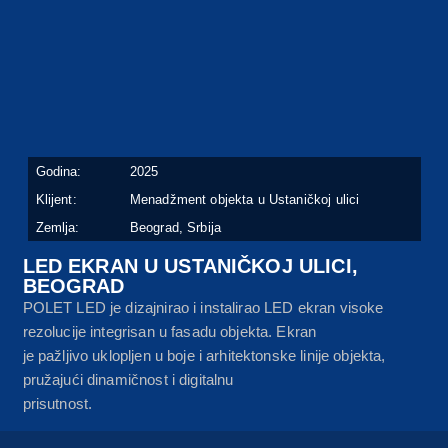
Godina:
2025
Klijent:
Menadžment objekta u Ustaničkoj ulici
Zemlja:
Beograd, Srbija
LED EKRAN U USTANIČKOJ ULICI,
BEOGRAD
POLET LED je dizajnirao i instalirao LED ekran visoke
rezolucije integrisan u fasadu objekta. Ekran
je pažljivo uklopljen u boje i arhitektonske linije objekta,
pružajući dinamičnost i digitalnu
prisutnost.