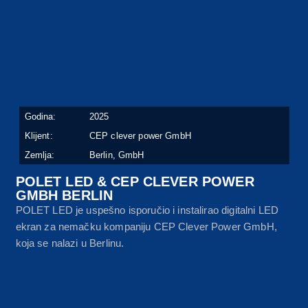
Godina:
2025
Klijent:
CEP clever power GmbH
Zemlja:
Berlin, GmbH
POLET LED & CEP CLEVER POWER
GMBH BERLIN
POLET LED je uspešno isporučio i instalirao digitalni LED
ekran za nemačku kompaniju CEP Clever Power GmbH,
koja se nalazi u Berlinu.