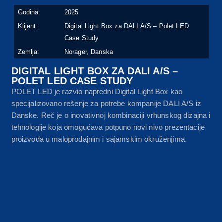
Godina:
2025
Klijent:
Digital Light Box za DALI A/S – Polet LED
Case Study
Zemlja:
Norager, Danska
DIGITAL LIGHT BOX ZA DALI A/S –
POLET LED CASE STUDY
POLET LED je razvio napredni Digital Light Box kao
specijalizovano rešenje za potrebe kompanije DALI A/S iz
Danske. Reč je o inovativnoj kombinaciji vrhunskog dizajna i
tehnologije koja omogućava potpuno novi nivo prezentacije
proizvoda u maloprodajnim i sajamskim okruženjima.