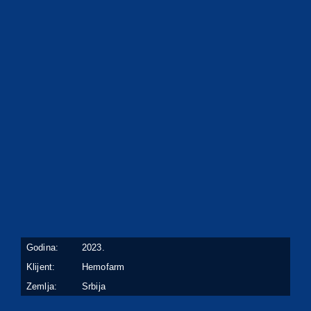
Godina:
2023.
Klijent:
Hemofarm
Zemlja:
Srbija