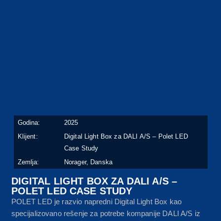
Godina:
2025
Klijent:
Digital Light Box za DALI A/S – Polet LED
Case Study
Zemlja:
Norager, Danska
DIGITAL LIGHT BOX ZA DALI A/S –
POLET LED CASE STUDY
POLET LED je razvio napredni Digital Light Box kao
specijalizovano rešenje za potrebe kompanije DALI A/S iz