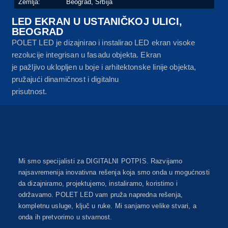
Zemlja:
Beograd, Srbija
LED EKRAN U USTANIČKOJ ULICI,
BEOGRAD
POLET LED je dizajnirao i instalirao LED ekran visoke
rezolucije integrisan u fasadu objekta. Ekran
je pažljivo uklopljen u boje i arhitektonske linije objekta,
pružajući dinamičnost i digitalnu
prisutnost.
Mi smo specijalisti za DIGITALNI POTPIS. Razvijamo
najsavremenija inovativna rešenja koja smo onda u mogućnosti
da dizajniramo, projektujemo, instaliramo, koristimo i
održavamo. POLET LED vam pruža napredna rešenja,
kompletnu usluge, ključ u ruke. Mi sanjamo velike stvari, a
onda ih pretvorimo u stvarnost.