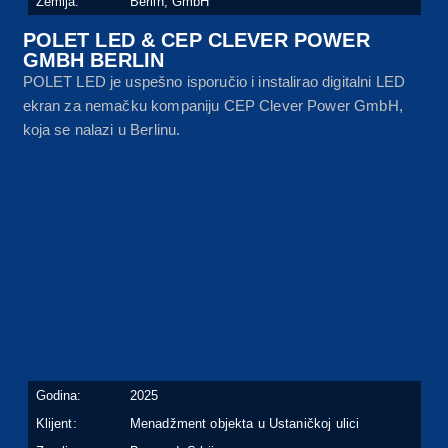
Zemlja:
Berlin, GmbH
POLET LED & CEP CLEVER POWER
GMBH BERLIN
POLET LED je uspešno isporučio i instalirao digitalni LED
ekran za nemačku kompaniju CEP Clever Power GmbH,
koja se nalazi u Berlinu.
Godina:
2025
Klijent:
Menadžment objekta u Ustaničkoj ulici