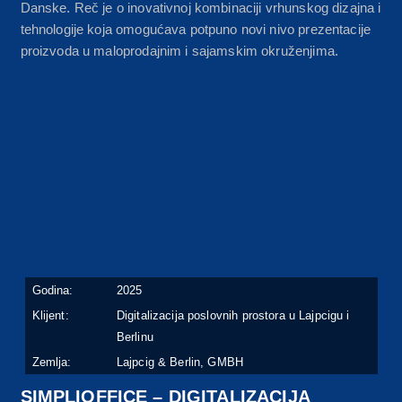
Danske. Reč je o inovativnoj kombinaciji vrhunskog dizajna i
tehnologije koja omogućava potpuno novi nivo prezentacije
proizvoda u maloprodajnim i sajamskim okruženjima.
Godina:
2025
Klijent:
Digitalizacija poslovnih prostora u Lajpcigu i
Berlinu
Zemlja:
Lajpcig & Berlin, GMBH
SIMPLIOFFICE – DIGITALIZACIJA