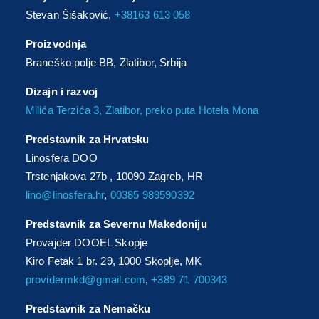
Stevan Šišaković,
+38163 613 058
Proizvodnja
Braneško polje BB, Zlatibor, Srbija
Dizajn i razvoj
Milića Terzića 3, Zlatibor, preko puta Hotela Mona
Predstavnik za Hrvatsku
Linosfera DOO
Trstenjakova 27b , 10090 Zagreb, HR
lino@linosfera.hr
,
00385 989590392
Predstavnik za Severnu Makedoniju
Provajder DOOEL Skopje
Kiro Fetak 1 br. 29, 1000 Skoplje, MK
providermkd@gmail.com
,
+389 71 700343
Predstavnik za Nemačku