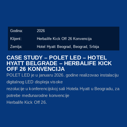
Godina:
2026
Klijent:
Herbalife Kick Off 26 Konvencija
Zemlja:
Hotel Hyatt Beograd, Beograd, Srbija
CASE STUDY – POLET LED – HOTEL
HYATT BELGRADE – HERBALIFE KICK
OFF 26 KONVENCIJA
POLET LED je u januaru 2026. godine realizovao instalaciju
digitalnog LED displeja visoke
rezolucije u konferencijskoj sali Hotela Hyatt u Beogradu, za
potrebe međunarodne konvencije
Herbalife Kick Off 26.