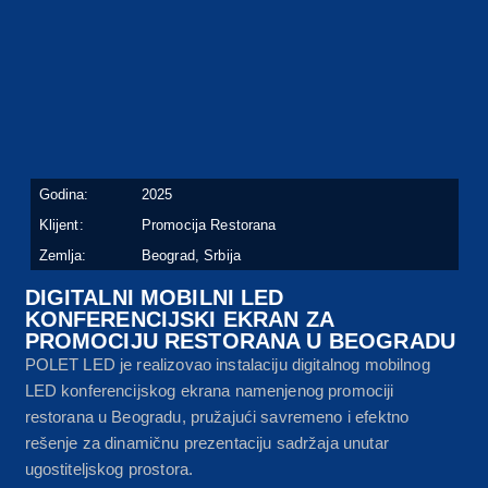
Godina:
2025
Klijent:
Promocija Restorana
Zemlja:
Beograd, Srbija
DIGITALNI MOBILNI LED
KONFERENCIJSKI EKRAN ZA
PROMOCIJU RESTORANA U BEOGRADU
POLET LED je realizovao instalaciju digitalnog mobilnog
LED konferencijskog ekrana namenjenog promociji
restorana u Beogradu, pružajući savremeno i efektno
rešenje za dinamičnu prezentaciju sadržaja unutar
ugostiteljskog prostora.